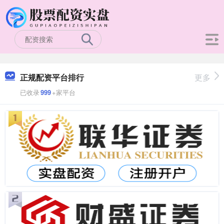
正规配资平台排行
更多
已收录
999
+家平台