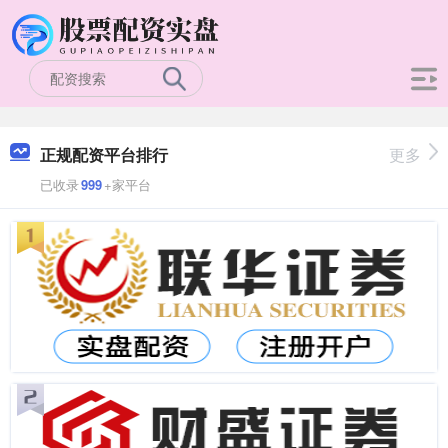
正规配资平台排行
更多
已收录
999
+家平台