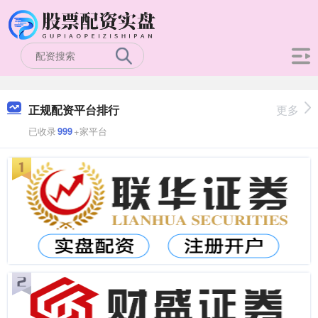
正规配资平台排行
更多
已收录
999
+家平台