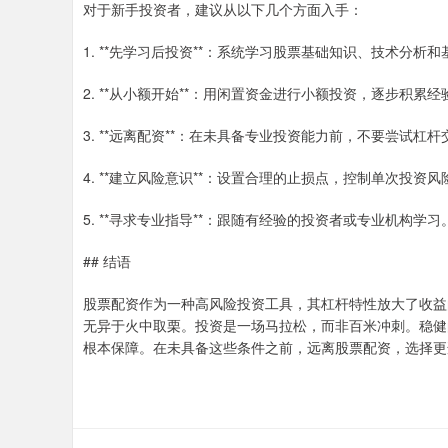
对于新手投资者，建议从以下几个方面入手：
1. **先学习后投资**：系统学习股票基础知识、技术分析
2. **从小额开始**：用闲置资金进行小额投资，逐步积累经
3. **远离配资**：在未具备专业投资能力前，不要尝试杠杆
4. **建立风险意识**：设置合理的止损点，控制单次投资风
5. **寻求专业指导**：跟随有经验的投资者或专业机构学习
## 结语
股票配资作为一种高风险投资工具，其杠杆特性放大了收益
无异于火中取栗。投资是一场马拉松，而非百米冲刺。稳健
根本保障。在未具备这些条件之前，远离股票配资，选择更