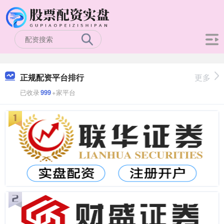
正规配资平台排行
更多
已收录
999
+家平台