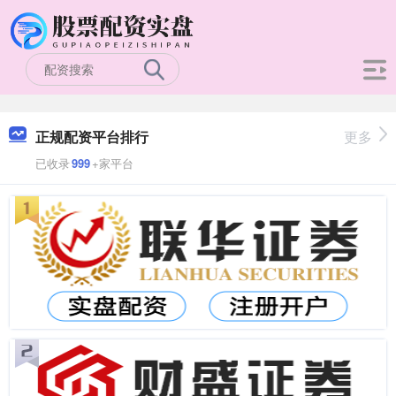
正规配资平台排行
更多
已收录
999
+家平台