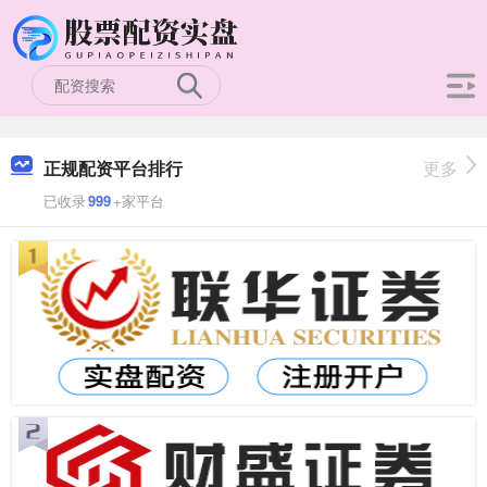
正规配资平台排行
更多
已收录
999
+家平台