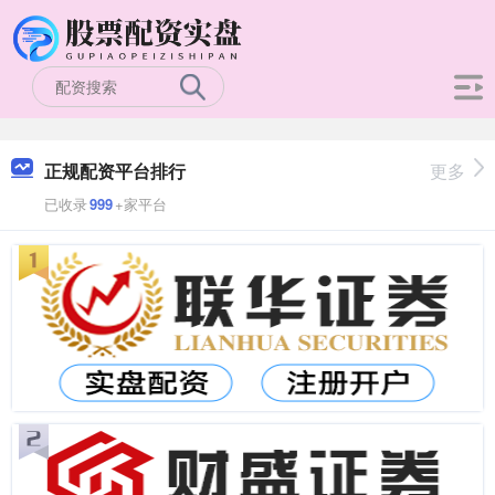
正规配资平台排行
更多
已收录
999
+家平台