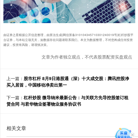
由证券之星根据公开信息整理，由算法生成(网信算备310104345710301240019号)杠杆炒股平
台证券，与本站立场无关，如数据存在问题请联系我们。本文为数据整理，不对您构成任何投资
建议，投资有风险，请谨慎决策。
文章为作者独立观点，不代表股票配资实盘观点
上一篇：
股市杠杆 8月9日港股通（深）十大成交股：腾讯控股净
买入居首，中国移动净卖出第一
下一篇：
杠杆炒股 微导纳米最新公告：与关联方先导控股签订租
赁合同 与君华物业签署物业服务协议书
相关文章