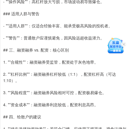
- **操作风险**：高杠杆放大亏损，市场波动易导致爆仓。
### 适用人群与警告
- **适用人群**：仅适合经验丰富、能承受极高风险的投机者。
- **警告**：普通散户应谨慎避免，因风险远超收益潜力。
## 三、融资融券 vs. 配资：核心区别
1. **合规性**：融资融券受监管，配资处于灰色地带。
2. **杠杆比例**：融资融券杠杆较低（1:1），配资杠杆高（可达
1:10）。
3. **风险程度**：融资融券风险相对可控，配资极易爆仓。
4. **资金成本**：融资融券利息较低，配资利息高昂。
## 四、给散户的建议
1. **优先选择融资融券**：若符合门槛，应使用正规渠道，避免法律与